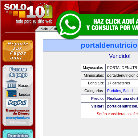
portaldenutrici
Vendido!
Mayusculas:
PORTALDENUTRI
Minusculas:
portaldenutricion
Longitud:
17 caracteres
Categorias:
Portales
,
Salud
Precio:
Realizar una ofer
Visitar!
portaldenutricio
Serán consideradas ofer