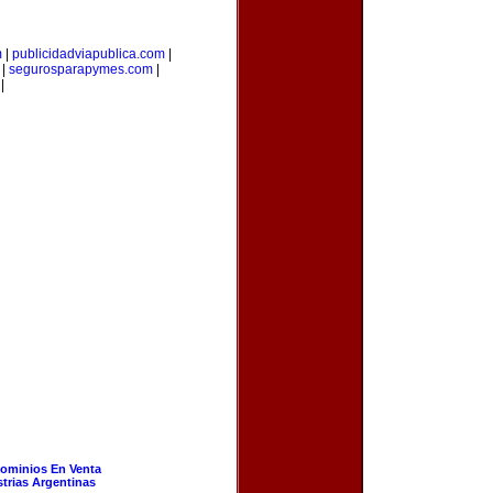
m
|
publicidadviapublica.com
|
|
segurosparapymes.com
|
|
ominios En Venta
strias Argentinas