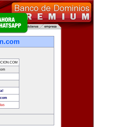
on.com
CION.COM
.com
ta!
n.com
tas