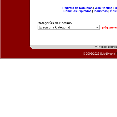
Registro de Dominios
|
Web Hosting
|
D
Dominios Expirados
|
Industrias
|
Indu
Categorías de Dominio:
[Pág. princi
** Precios expre
© 2002/2022 Solo10.com