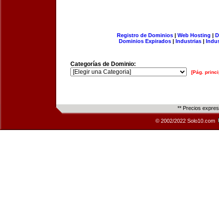
Registro de Dominios
|
Web Hosting
|
D
Dominios Expirados
|
Industrias
|
Indu
Categorías de Dominio:
[Pág. princi
** Precios expre
© 2002/2022 Solo10.com