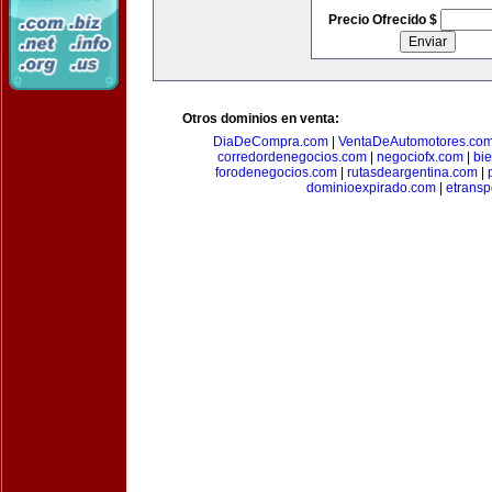
Precio Ofrecido $
Otros dominios en venta:
DiaDeCompra.com
|
VentaDeAutomotores.co
corredordenegocios.com
|
negociofx.com
|
bi
forodenegocios.com
|
rutasdeargentina.com
|
dominioexpirado.com
|
etransp