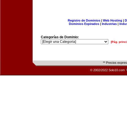
Registro de Dominios
|
Web Hosting
|
D
Dominios Expirados
|
Industrias
|
Indu
Categorías de Dominio:
[Pág. princi
** Precios expre
© 2002/2022 Solo10.com