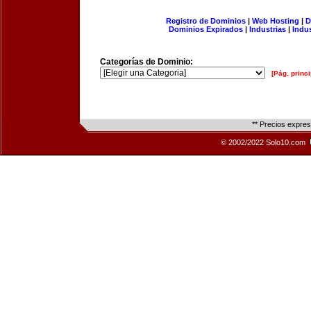
Registro de Dominios
|
Web Hosting
|
D
Dominios Expirados
|
Industrias
|
Indu
Categorías de Dominio:
[Pág. princi
** Precios expre
© 2002/2022 Solo10.com