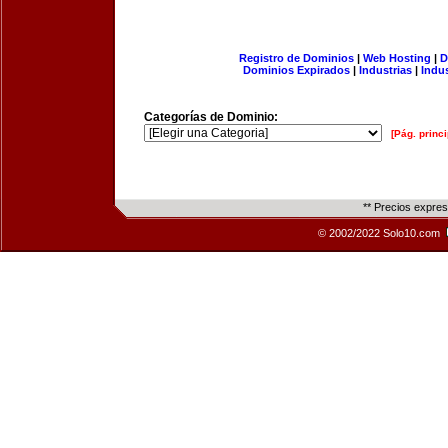
Registro de Dominios
|
Web Hosting
|
D
Dominios Expirados
|
Industrias
|
Indu
Categorías de Dominio:
[Pág. princi
** Precios expre
© 2002/2022 Solo10.com