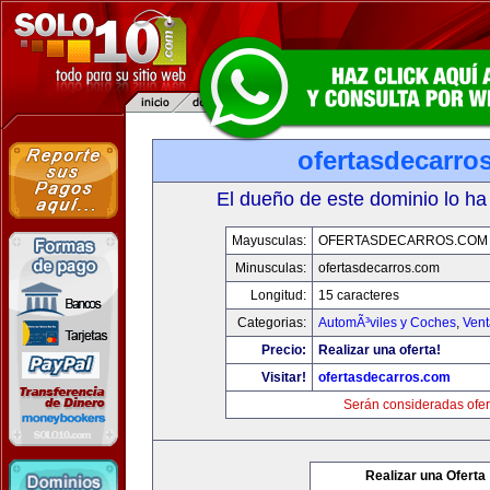
ofertasdecarro
El dueño de este dominio lo ha
Mayusculas:
OFERTASDECARROS.COM
Minusculas:
ofertasdecarros.com
Longitud:
15 caracteres
Categorias:
AutomÃ³viles y Coches
,
Vent
Precio:
Realizar una oferta!
Visitar!
ofertasdecarros.com
Serán consideradas ofer
Realizar una Oferta