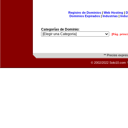
Registro de Dominios
|
Web Hosting
|
D
Dominios Expirados
|
Industrias
|
Indu
Categorías de Dominio:
[Pág. princi
** Precios expre
© 2002/2022 Solo10.com