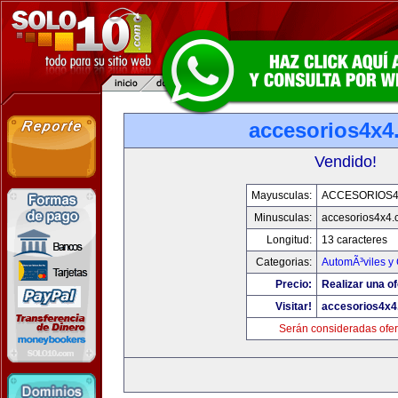
accesorios4x4
Vendido!
Mayusculas:
ACCESORIOS
Minusculas:
accesorios4x4
Longitud:
13 caracteres
Categorias:
AutomÃ³viles y
Precio:
Realizar una of
Visitar!
accesorios4x
Serán consideradas ofer