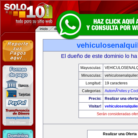
vehiculosenalqui
El dueño de este dominio lo ha
Mayusculas:
VEHICULOSENALQ
Minusculas:
vehiculosenalquile
Longitud:
19 caracteres
Categorias:
AutomÃ³viles y Coc
Precio:
Realizar una oferta
Visitar!
vehiculosenalquile
Serán consideradas ofer
Realizar una Oferta