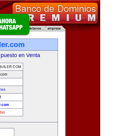
ler.com
 puesto en Venta
UILER.COM
r.com
hes
!
r.com
tas