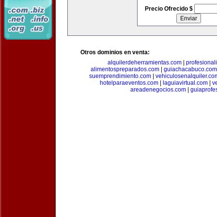
Precio Ofrecido $
Otros dominios en venta:
alquilerdeherramientas.com
|
profesiona
alimentospreparados.com
|
guiachacabuco.com
suemprendimiento.com
|
vehiculosenalquiler.co
hotelparaeventos.com
|
laguiavirtual.com
|
v
areadenegocios.com
|
guiaprofe