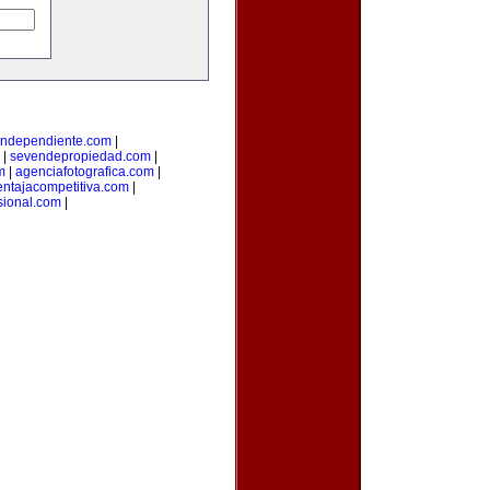
lindependiente.com
|
|
sevendepropiedad.com
|
m
|
agenciafotografica.com
|
entajacompetitiva.com
|
sional.com
|