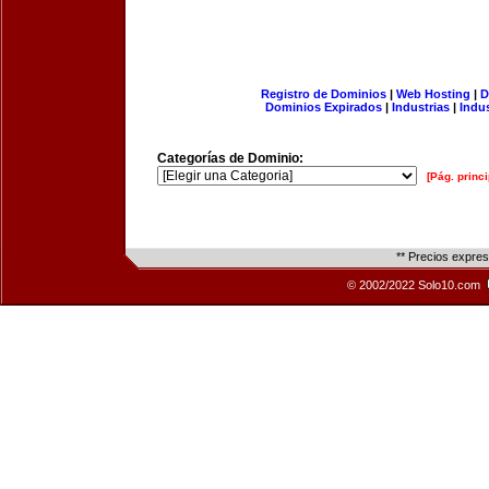
Registro de Dominios
|
Web Hosting
|
D
Dominios Expirados
|
Industrias
|
Indu
Categorías de Dominio:
[Pág. princi
** Precios expre
© 2002/2022 Solo10.com