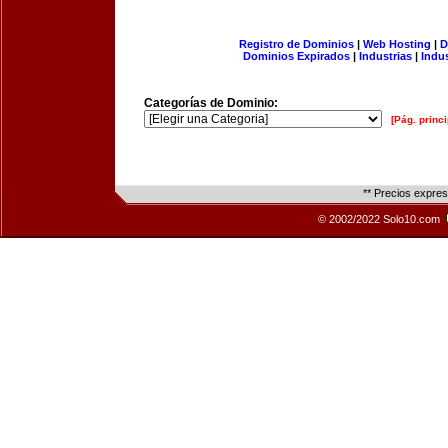
Registro de Dominios
|
Web Hosting
|
D
Dominios Expirados
|
Industrias
|
Indu
Categorías de Dominio:
[Pág. princi
** Precios expre
© 2002/2022 Solo10.com