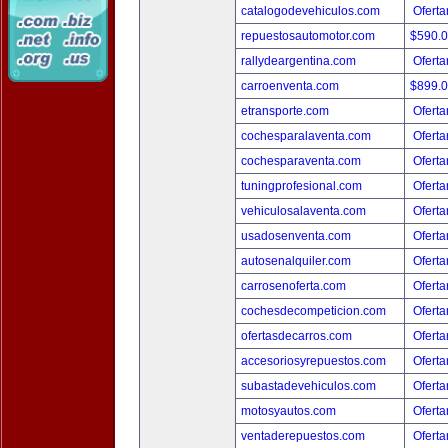
catalogodevehiculos.com
Oferta
repuestosautomotor.com
$590.
rallydeargentina.com
Oferta
carroenventa.com
$899.
etransporte.com
Oferta
cochesparalaventa.com
Oferta
cochesparaventa.com
Oferta
tuningprofesional.com
Oferta
vehiculosalaventa.com
Oferta
usadosenventa.com
Oferta
autosenalquiler.com
Oferta
carrosenoferta.com
Oferta
cochesdecompeticion.com
Oferta
ofertasdecarros.com
Oferta
accesoriosyrepuestos.com
Oferta
subastadevehiculos.com
Oferta
motosyautos.com
Oferta
ventaderepuestos.com
Oferta