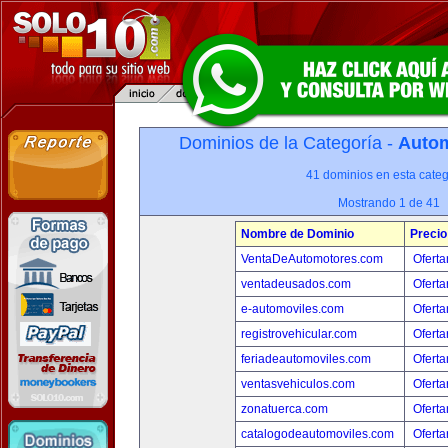
Dominios de la Categoría -
Autom
41 dominios en esta categ
Mostrando 1 de 41
Nombre de Dominio
Precio
VentaDeAutomotores.com
Oferta
ventadeusados.com
Oferta
e-automoviles.com
Oferta
registrovehicular.com
Oferta
feriadeautomoviles.com
Oferta
ventasvehiculos.com
Oferta
zonatuerca.com
Oferta
catalogodeautomoviles.com
Oferta